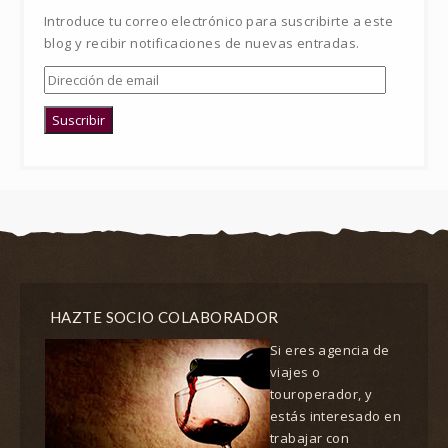
Introduce tu correo electrónico para suscribirte a este
blog y recibir notificaciones de nuevas entradas.
Dirección
de
email
Suscribir
HAZTE SOCIO COLABORADOR
Si eres agencia de
viajes o
touroperador, y
estás interesado en
trabajar con