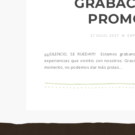
GRABAC
PROM
17 JULIO, 2017
EXP
¡¡¡¡¡SILENCIO, SE RUEDA!!!!! Estamos grab
experiencias que viviréis con nosotros. Gra
momento, no podemos dar más pistas…