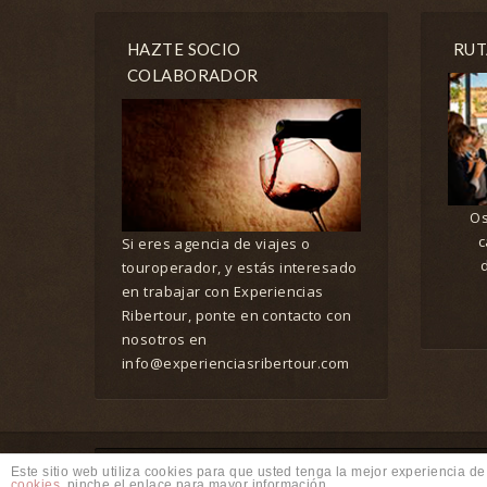
HAZTE SOCIO
RUT
COLABORADOR
Os
c
Si eres agencia de viajes o
touroperador, y estás interesado
en trabajar con Experiencias
Ribertour, ponte en contacto con
nosotros en
info@experienciasribertour.com
© 2018 Riberwine Travel – Experiencias Ribertour S.L.
Este sitio web utiliza cookies para que usted tenga la mejor experiencia 
cookies
, pinche el enlace para mayor información.