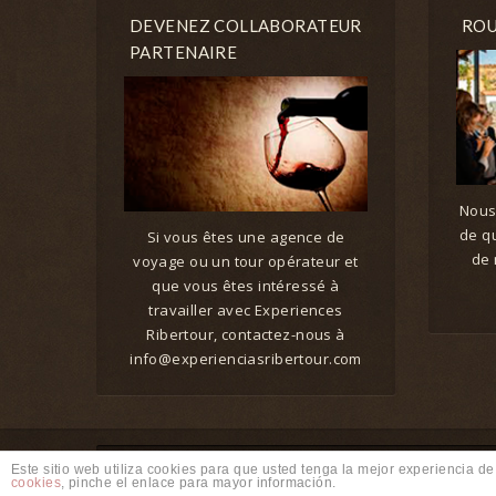
DEVENEZ COLLABORATEUR
ROU
PARTENAIRE
Nous
de qu
Si vous êtes une agence de
de 
voyage ou un tour opérateur et
que vous êtes intéressé à
travailler avec Experiences
Ribertour, contactez-nous à
info@experienciasribertour.com
© 2018 Riberwine Travel – Experiencias Ribertour S.L.
Este sitio web utiliza cookies para que usted tenga la mejor experiencia 
cookies
, pinche el enlace para mayor información.
Web creada por
SaKuRa Informática
|