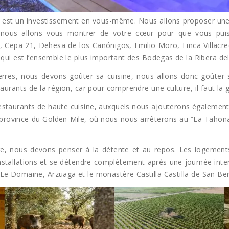
 est un investissement en vous-même. Nous allons proposer une 
e nous allons vous montrer de votre cœur pour que vous puiss
Cepa 21, Dehesa de los Canónigos, Emilio Moro, Finca Villacrec
 qui est l’ensemble le plus important des Bodegas de la Ribera de
terres, nous devons goûter sa cuisine, nous allons donc goûter 
aurants de la région, car pour comprendre une culture, il faut la 
restaurants de haute cuisine, auxquels nous ajouterons également
 la province du Golden Mile, où nous nous arrêterons au “La Tahon
e, nous devons penser à la détente et au repos. Les logements
nstallations et se détendre complètement après une journée inten
Le Domaine, Arzuaga et le monastère Castilla Castilla de San Be