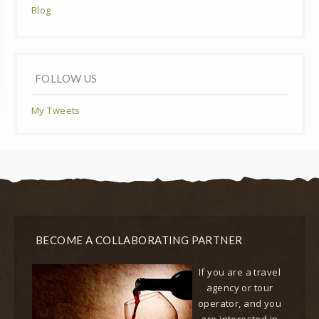
Blog
FOLLOW US
My Tweets
BECOME A COLLABORATING PARTNER
If you are a travel
agency or tour
operator, and you