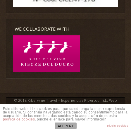
WE COLLABORATE WITH
© 2018 Riberwine Travel – Experiencias Ribertour S.L. Web
Este sitio web utiliza cookies para que usted tenga la mejor experiencia
creada por
SaKuRa Informática
|
de usuario. Si continúa navegando está dando su consentimiento para la
aceptación de las mencionadas cookies y la aceptación de nuestra
política de cookies
, pinche el enlace para mayor información.
Aviso legal
|
Política de privacidad
plugin cookies
ACEPTAR